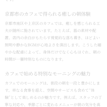
京都駅モーニングで朝の移動を効率化
京都市のカフェで得られる癒しの朝体験
アクセス便利なカフェで朝食を楽しむ
京都市南区や上京区のカフェでは、癒しを感じられる工
駐車場利用で便利な朝カフェの楽しみ方
夫が随所に施されています。たとえば、器の素材や配
駐車場ありカフェで快適な朝を過ごすコツ
置、店内の余白がもたらす視覚的な落ち着き、ほどよい
車利用に便利なカフェモーニング活用法
照明や静かなBGMが心地よさを演出します。こうした細
駐車場完備のカフェで朝食時間を有意義に
やかな配慮によって、身体だけでなく心もほぐれ、朝の
モーニングをゆったり楽しむ駐車場付きカ
時間が一層特別なものになります。
フェ
朝の予定に合わせた駐車場ありカフェの選
カフェで始める特別なモーニングの魅力
択
カフェでのモーニングは、普段の朝を一段と豊かにしま
駐車場で選ぶカフェのモーニング体験
す。単なる食事を超え、空間やサービスも含めて“体
京都駅エリアで味わう理想のモーニング
験”として楽しめるのが魅力です。例えば、スタッフの丁
京都駅近くのカフェで理想の朝食体験
寧な対応や、季節ごとに変わるメニューが朝の気分を高