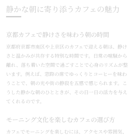
静寂な空間とカフェの相性を知る
静かな朝に寄り添うカフェの魅力
モーニングを満喫する京都市南区の朝
南区カフェで味わう理想のモーニング体験
京都カフェで静けさを味わう朝の時間
カフェ選びで変わる朝食時間の楽しみ
京都モーニングの魅力を南区で再発見
京都府京都市南区や上京区のカフェで迎える朝は、静け
カフェで過ごす贅沢な南区の朝のすすめ
さと温かみが共存する特別な時間です。日常の喧騒から
離れ、落ち着いた空間で過ごすことで心身のリズムが整
朝にぴったりなカフェモーニングの特徴
います。例えば、窓際の席でゆっくりとコーヒーを味わ
地元カフェで感じる南区の朝の静けさ
うことで、朝の光や街の静寂を五感で感じられます。こ
コスパで選ぶ上京区カフェモーニング体験
うした静かな朝のひとときが、その日一日の活力を与え
コスパ重視の上京区カフェモーニング案内
てくれるのです。
お得なモーニングをカフェで味わう方法
上京区のカフェで見つける朝の楽しみ方
モーニング文化を楽しむカフェの選び方
コスパ抜群カフェで始める一日のコツ
カフェでモーニングを楽しむには、アクセスや雰囲気、