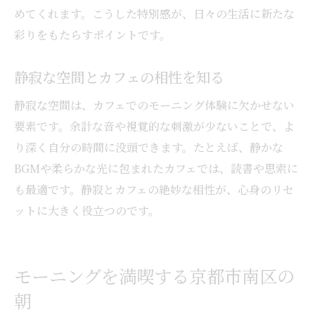
めてくれます。こうした特別感が、日々の生活に新たな
駅エリアのカフェで手軽なモーニングを満
彩りをもたらすポイントです。
喫
京都駅モーニングで始まる一日の流れ
静寂な空間とカフェの相性を知る
カフェで楽しむ駅エリアの朝食時間
静寂な空間は、カフェでのモーニング体験に欠かせない
京都駅周辺で見つけるおすすめカフェ
要素です。余計な音や視覚的な刺激が少ないことで、よ
移動前に最適なカフェのモーニング術
り深く自分の時間に没頭できます。たとえば、静かな
心地よい空間で過ごす朝食時間のヒント
BGMや柔らかな光に包まれたカフェでは、読書や思索に
カフェで叶える心地よいモーニング空間の
も最適です。静寂とカフェの絶妙な相性が、心身のリセ
作り方
ットに大きく役立つのです。
朝のカフェ選びで変わる一日の気分
カフェモーニングで始めるゆとりある朝
雰囲気重視のカフェで感じる朝の癒し
モーニングを満喫する京都市南区の
モーニングを豊かにするカフェの工夫
朝