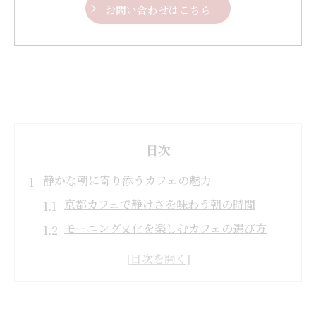
お問い合わせはこちら
目次
静かな朝に寄り添うカフェの魅力
京都カフェで静けさを味わう朝の時間
モーニング文化を楽しむカフェの選び方
早朝のカフェで過ごす心地よいひととき
京都市のカフェで得られる癒しの朝体験
カフェで始める特別なモーニングの魅力