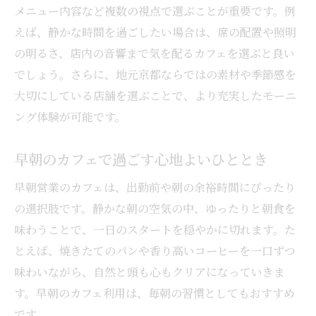
上京区カフェのモーニング選択ポイント
メニュー内容など複数の視点で選ぶことが重要です。例
リーズナブルなカフェで朝を満喫
えば、静かな時間を過ごしたい場合は、席の配置や照明
早朝営業を探すならカフェがおすすめ
の明るさ、店内の音響まで気を配るカフェを選ぶと良い
でしょう。さらに、地元京都ならではの素材や季節感を
早朝から開くカフェの魅力と活用法
大切にしている店舗を選ぶことで、より充実したモーニ
カフェで叶える早朝モーニングの過ごし方
ング体験が可能です。
朝活に最適なカフェ選びのポイント
早朝営業のカフェで新しい朝体験を発見
早朝のカフェで過ごす心地よいひととき
京都モーニング早朝利用のメリットまとめ
早朝営業のカフェは、出勤前や朝の余裕時間にぴったり
早起きでも安心なカフェの選び方
の選択肢です。静かな朝の空気の中、ゆったりと朝食を
アクセス良好なカフェで始める一日
味わうことで、一日のスタートを穏やかに切れます。た
駅近カフェで快適に始めるモーニング体験
とえば、焼きたてのパンや香り高いコーヒーを一口ずつ
アクセス重視のカフェ選びで変わる朝
味わいながら、自然と頭も心もクリアになっていきま
カフェで手軽に楽しむ朝の時間のコツ
す。早朝のカフェ利用は、毎朝の習慣としてもおすすめ
です。
路線アクセス良好なカフェの活用法