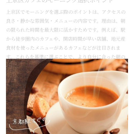
上京区でモーニングを選ぶ際のポイントは、アクセスの
良さ・静かな雰囲気・メニューの内容です。理由は、朝
の限られた時間を最大限に活かすためです。例えば、駅
から徒歩圏内のカフェや、開店時間が早い店舗、地元産
食材を使ったメニューがあるカフェなどが注目されま
す。これらを基準に選ぶことで、より自分に合った朝の
過ごし方を実現できます。
リーズナブルなカフェで朝を満喫
リーズナブルなカフェで朝を満喫するには、価格以上の
価値を感じられるポイントに注目しましょう。理由は、
コスパの良さだけでなく、心地よい空間や丁寧なサービ
スを体感できるからです。例えば、ドリンクと軽食がセ
ットになったモーニングや、静かな店内でゆったり過ご