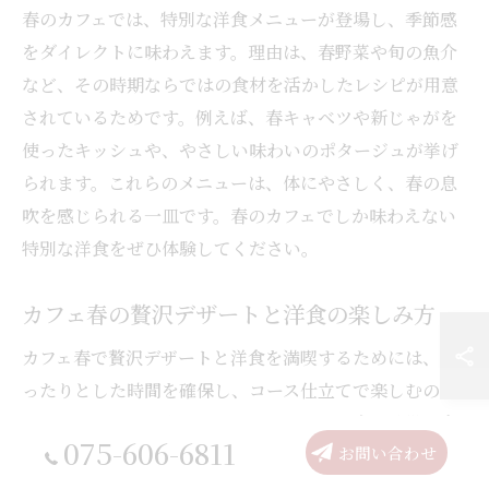
春のカフェでは、特別な洋食メニューが登場し、季節感
をダイレクトに味わえます。理由は、春野菜や旬の魚介
など、その時期ならではの食材を活かしたレシピが用意
されているためです。例えば、春キャベツや新じゃがを
使ったキッシュや、やさしい味わいのポタージュが挙げ
られます。これらのメニューは、体にやさしく、春の息
吹を感じられる一皿です。春のカフェでしか味わえない
特別な洋食をぜひ体験してください。
カフェ春の贅沢デザートと洋食の楽しみ方
カフェ春で贅沢デザートと洋食を満喫するためには、ゆ
ったりとした時間を確保し、コース仕立てで楽しむのが
おすすめです。理由は、一品ごとに異なる春の味覚や食
075-606-6811
お問い合わせ
感をじっくり堪能できるからです。例えば、前菜からデ
ザートまで順に味わうことで、素材の変化や季節感をよ