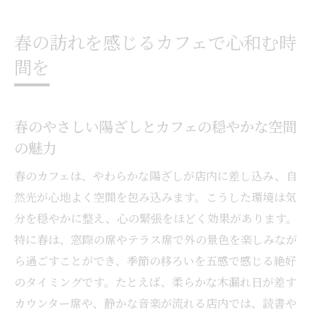
春の訪れとカフェ時間が心に与える癒し効
果
春の訪れを感じるカフェで心和む時
カフェ春の雰囲気を楽しむ上手な過ごし方
間を
春のカフェ選びで重視したいポイント
カフェで楽しむ季節限定メニューの魅力
春限定のカフェメニューで心も満たされる
春のやさしい陽ざしとカフェの穏やかな空間
理由
の魅力
カフェ春おすすめ洋食とデザートの楽しみ
春のカフェは、やわらかな陽ざしが店内に差し込み、自
方
然光が心地よく空間を包み込みます。こうした環境は気
カフェで味わう季節の素材と春らしいスイ
分を穏やかに整え、心の緊張をほどく効果があります。
ーツ
特に春は、窓際の席やテラス席で外の景色を楽しみなが
春のカフェ限定メニューを満喫するコツ
ら過ごすことができ、季節の移ろいを五感で感じる絶好
カフェでしか味わえない春の特別メニュー
のタイミングです。たとえば、柔らかな木漏れ日が差す
とは
カウンター席や、静かな音楽が流れる店内では、読書や