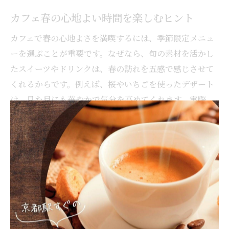
カフェ春の心地よい時間を楽しむヒント
カフェで春の心地よさを満喫するには、季節限定メニュ
ーを選ぶことが重要です。なぜなら、旬の素材を活かし
たスイーツやドリンクは、春の訪れを五感で感じさせて
くれるからです。例えば、桜やいちごを使ったデザート
は、見た目にも華やかで気分を高めてくれます。実際
に、静かな音楽と共に味わうことで、日常を忘れてリラ
ックスできる時間が広がります。春のカフェでは、味・
香り・雰囲気を意識して選ぶことで、心地よさを最大限
に引き出しましょう。
カフェで春の景色と共に味わう贅沢なひとと
き
春のカフェでは、窓から見える花や新緑の景色を眺めな