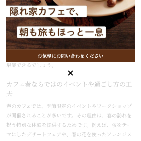
がら、贅沢なひとときを過ごせます。理由は、自然の変
化と共に、心も穏やかに整うからです。例えば、テラス
席で春風を感じつつ、季節のスイーツを味わうのは特別
な体験です。さらに、カフェごとに異なるインテリアや
香りが、春の雰囲気をより豊かに演出します。こうした
空間で過ごすことで、春ならではの贅沢な時間を全身で
お気軽にお問い合わせください
堪能できるでしょう。
お気軽にお問い合わせください
カフェ春ならではのイベントや過ごし方の工
夫
春のカフェでは、季節限定のイベントやワークショップ
が開催されることが多いです。その理由は、春の訪れを
祝う特別な体験を提供するためです。例えば、桜をテー
マにしたデザートフェアや、春の花を使ったアレンジメ