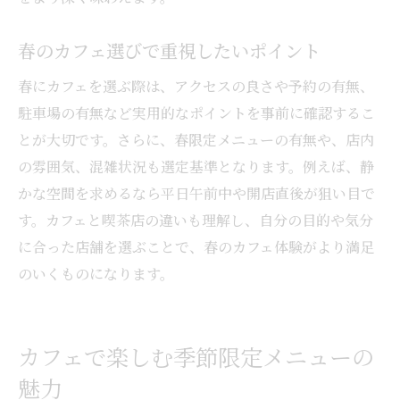
カフェ春利用時に知りたい基本情報の整理
春のカフェ選びで重視したいポイント
春のカフェを楽しむためのチェックリスト
カフェ春の使い勝手を高める実用情報集
春にカフェを選ぶ際は、アクセスの良さや予約の有無、
駐車場の有無など実用的なポイントを事前に確認するこ
カフェ春を満喫するための事前準備ガイド
とが大切です。さらに、春限定メニューの有無や、店内
心地よい春のカフェ体験を叶えるヒント集
の雰囲気、混雑状況も選定基準となります。例えば、静
春のカフェ体験を豊かにするためのコツ紹
かな空間を求めるなら平日午前中や開店直後が狙い目で
介
す。カフェと喫茶店の違いも理解し、自分の目的や気分
カフェ春で心地よさを感じる工夫とポイン
に合った店舗を選ぶことで、春のカフェ体験がより満足
ト
のいくものになります。
満足度を高める春のカフェ利用術まとめ
カフェ春で理想の過ごし方を実現する秘訣
春を存分に楽しむカフェ活用ヒント集
カフェで楽しむ季節限定メニューの
カフェ春の思い出を作るためのポイント
魅力