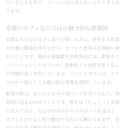
ていることもあり、ファンにはたまらないひとときとな
現地カフェで味わう物語の世界観
ります。
カフェとドラマの世界を五感で楽しむ方法
京都のカフェならではの魅力的な散策術
憧れのカフェ空間で過ごす特別な時間
カフェ巡りで叶うドラマの夢のひととき
京都ならではのカフェ巡りの楽しみ方は、歴史ある町家
や石畳の路地を歩きながら、カフェと街並みを同時に味
わうことです。南区や綴喜郡井手町周辺には、町家をリ
ノベーションしたカフェや、四季折々の自然を取り込ん
だ空間が多く存在しています。こうしたカフェは、ドラ
マのロケ地としても魅力的な背景を提供しています。
散策の際は、あらかじめロケ地マップを手に入れて、効
率的に巡るのがポイントです。例えば「ちょこっと京都
に住んでみた」などの作品ゆかりのスポットを巡ると、
カフェだけでなく町の歴史や文化にも触れられます。途
中で立ち寄る鯖寿司や鎌餅など、地元グルメを楽しむの