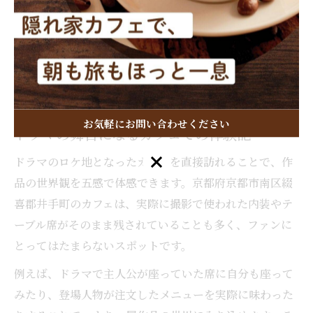
め、事前の予約や訪問時間の工夫が必要です。また、静
かな雰囲気を大切にしたい方は、平日や午前中の利用が
おすすめです。実際に現地を訪れた人の体験談では、
「思いがけず店主とドラマ談義ができた」「懐かしいイ
ンテリアに癒された」といった声も多く聞かれます。
お気軽にお問い合わせください
ドラマの舞台になるカフェでの体験記
お気軽にお問い合わせください
ドラマのロケ地となったカフェを直接訪れることで、作
品の世界観を五感で体感できます。京都府京都市南区綴
喜郡井手町のカフェは、実際に撮影で使われた内装やテ
ーブル席がそのまま残されていることも多く、ファンに
とってはたまらないスポットです。
例えば、ドラマで主人公が座っていた席に自分も座って
みたり、登場人物が注文したメニューを実際に味わった