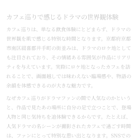
カフェで味わう京都ならではの物語体験
ドラマゆかりのカフェが映す街並みの魅力
カフェ巡りで感じるドラマの世界観体験
井手町のカフェで感じるドラマの余韻
カフェ巡りは、単なる飲食体験にとどまらず、ドラマの
カフェで楽しむ物語の記憶と新たな発見
世界観を肌で感じる特別な時間となります。京都府京都
京都で巡るカフェが与える心の癒やし
市南区綴喜郡井手町の街並みは、ドラマのロケ地として
も注目されており、その情緒ある雰囲気が作品にリアリ
レトロな雰囲気で楽しむカフェ体験談
ティを与えています。実際にロケ地となったカフェを訪
レトロカフェで感じる懐かしさと新発見
れることで、画面越しでは味わえない臨場感や、物語の
ドラマの舞台になるカフェでの体験記
余韻を体感できるのが大きな魅力です。
カフェで出会う昭和レトロの魅力とは
なぜカフェ巡りがドラマファンの間で人気なのかという
雰囲気のあるカフェで過ごす特別な時間
と、作品で見たあの場所に自分の足で立つことで、登場
京都で叶うカフェの思い出作り体験談
人物と同じ気持ちを追体験できるからです。たとえば、
聖地巡礼ならカフェ巡りが見逃せない
人気ドラマの名シーンが撮影されたカフェで過ごす時間
カフェ巡りが聖地巡礼に選ばれる理由
は、ファンにとって特別な思い出となります。SNSでの