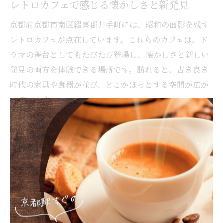
レトロカフェで感じる懐かしさと新発見
京都府京都市南区綴喜郡井手町には、昭和の面影を残す
レトロカフェが点在しています。これらのカフェは、ド
ラマの舞台としてもたびたび登場し、懐かしさと新しい
発見の両方を体験できる場所です。訪れると、古き良き
時代の家具や食器が並び、どこかほっとする空間が広が
っています。
レトロカフェの魅力は、単に昔を思い出させるだけでな
く、新しい視点で京都の歴史や文化に触れられる点にあ
ります。例えば、地元の人々との会話や、季節ごとに変
わる限定メニューは、訪れるたびに違った発見をもたら
します。カフェ巡りを通じて、SNS映えする写真を撮る
のも楽しみのひとつです。
注意点として、人気のカフェは混雑することが多いた