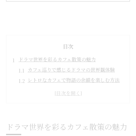
目次
ドラマ世界を彩るカフェ散策の魅力
カフェ巡りで感じるドラマの世界観体験
レトロなカフェで物語の余韻を楽しむ方法
京都のカフェならではの魅力的な散策術
カフェとドラマが織りなす思い出の作り方
カフェから始まる聖地巡礼のおすすめ理由
京都府京都市南区綴喜郡井手町で感じる物語の
ドラマ世界を彩るカフェ散策の魅力
余韻