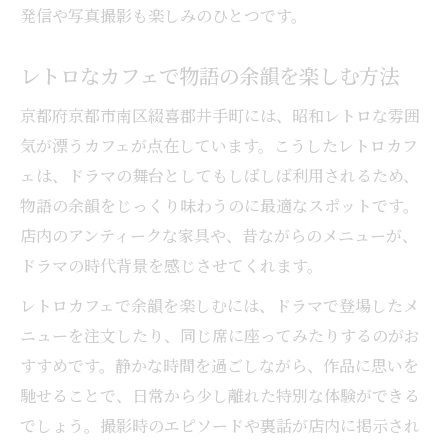
ドラマファンに人気のカフェ巡り体験談
発信や写真撮影も楽しみのひとつです。
カフェで味わうドラマ聖地の特別な時間
レトロなカフェで物語の余韻を楽しむ方法
聖地巡礼とカフェが生み出す新たな感動
カフェの雰囲気が聖地巡礼を彩る魅力
京都府京都市南区綴喜郡井手町には、昭和レトロな雰囲
気が漂うカフェが点在しています。こうしたレトロカフ
写真映えスポットが集まるドラマゆかりの街並
ェは、ドラマの舞台としてもしばしば利用されるため、
み
物語の余韻をじっくり味わうのに最適なスポットです。
カフェを背景に撮る写真映えポイント
店内のアンティークな家具や、昔ながらのメニューが、
ドラマとカフェが融合した街並みの魅力
ドラマの時代背景を感じさせてくれます。
京都で見つけるカフェのフォトジェニック
レトロカフェで余韻を楽しむには、ドラマで登場したメ
体験
ニューを注文したり、同じ席に座ってみたりするのがお
カフェめぐりで発見する写真スポット案内
すすめです。静かな時間を過ごしながら、作品に思いを
カフェと街並みが織りなす映える瞬間
馳せることで、日常から少し離れた特別な体験ができる
憧れのドラマカフェ世界を現地で満喫
でしょう。撮影時のエピソードや裏話が店内に掲示され
カフェ体験で感じるドラマのリアルな魅力