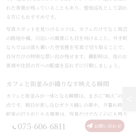
れた背景が残っていることもあり、聖地巡礼として訪れ
る方にもおすすめです。
写真スポットを見つけるコツは、カフェだけでなく周辺
の路地や橋、川沿いの風景にも目を向けること。井手町
ならではの落ち着いた空気感を写真で切り取ることで、
自分だけの特別な思い出が残せます。撮影時は、他のお
客様や住民の方への配慮を忘れずに行動しましょう。
カフェと街並みが織りなす映える瞬間
カフェと街並みが一体となる瞬間は、まさに“映え”の頂
点です。朝日が差し込むガラス越しの席や、夕暮れ時の
町家の灯りがともる風景は、写真だけでなく心にも残り
ます。京都府京都市南区綴喜郡井手町ならではの静けさ
075-606-6811
お問い合わせ
と温かみが、訪れる人の感性を刺激します。