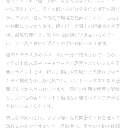
愛犬とカフェで過ごす際、最も大切なのは「犬にとって
の快適さ」です。多くの飼い主が自分本位で場所を選び
がちですが、愛犬の視点で環境を見直すことが、心地よ
い時間につながります。例えば、犬同士の距離感や音環
境、温度管理など、細やかな配慮が行き届いたカフェ
は、犬が落ち着いて過ごしやすい傾向があります。
店内やテラス席のスペースが十分に確保されているか、
犬用の水飲み場やリードフックが設置されているかも重
要なポイントです。特に、郡山や安城など犬連れでのラ
ンチや観光を楽しむ地域では、犬がリラックスできる空
間づくりが求められています。店内の照明や座席の配置
も、犬が他の客やペットと適度な距離を保てる工夫がな
されていると安心です。
初心者の飼い主は、まずは静かな時間帯や平日を選んで
訪れるのがおすすめです。経験者は、愛犬の性格や体調