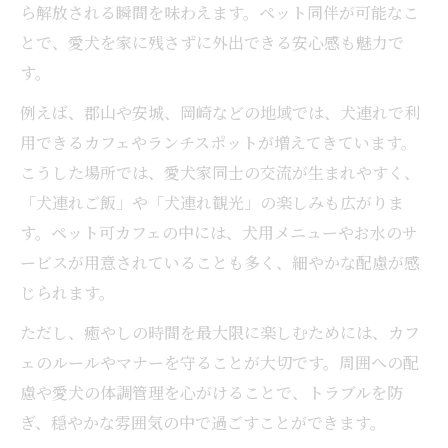
ら解放される瞬間を味わえます。ペット同伴が可能なこ
カフェ巡りで見つかるペット可の新発見
とで、愛犬を家に残さずに外出できる安心感も魅力で
愛犬と巡るカフェで築く思い出づくり
す。
カフェめぐりで体験するペットとの心地よ
例えば、郡山や安城、岡崎などの地域では、犬連れで利
さ
用できるカフェやランチスポットが増えてきています。
ペット同伴だからこそ味わえるカフェの魅
こうした場所では、愛犬家同士の交流が生まれやすく、
力
「犬連れご飯」や「犬連れ観光」の楽しみも広がりま
カフェ巡りで愛犬と非日常を楽しむ方法
す。ペット可カフェの中には、犬用メニューやお水のサ
ービスが用意されていることも多く、細やかな配慮が感
じられます。
ただし、癒やしの時間を最大限に楽しむためには、カフ
ェのルールやマナーを守ることが大切です。周囲への配
慮や愛犬の体調管理を心がけることで、トラブルを防
ぎ、穏やかな雰囲気の中で過ごすことができます。