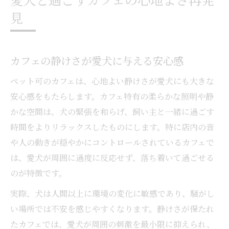
カフェで愛犬と過ごす穏やかな朝のひとと
見
き
ペット可カフェで実現するゆったりランチ
体験
カフェの静けさが愛犬に与える安心感
愛犬がリラックスできるカフェ選びの工夫
ペット可のカフェは、心地よい静けさが愛犬にも大きな
カフェで感じるペットとの安心な距離感
安心感をもたらします。カフェ特有の柔らかな照明や静
カフェで叶う愛犬と特別な午後の過ごし方
かな空間は、犬の緊張を和らげ、飼い主と一緒に過ごす
犬連れカフェ選びで大切なポイントとは
時間をよりリラックスしたものにします。特に店内の音
や人の動きが穏やかにコントロールされているカフェで
カフェ選びで重視したい愛犬の快適性
は、愛犬が周囲に過度に反応せず、落ち着いて過ごせる
ペット可カフェの設備とサービスを比較
のが特徴です。
カフェで犬が安心できる空間づくりの要素
実際、犬は人間以上に環境の変化に敏感であり、騒がし
事前チェックで失敗しないカフェ探しのコ
い場所では不安を感じやすくなります。静けさが保たれ
ツ
たカフェでは、愛犬が周囲の刺激を最小限に抑えられ、
愛犬と楽しめるカフェの特徴を徹底分析