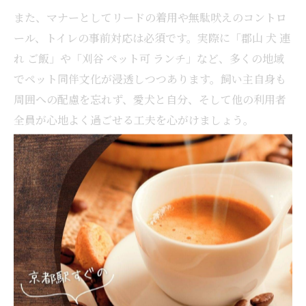
また、マナーとしてリードの着用や無駄吠えのコントロ
ール、トイレの事前対応は必須です。実際に「郡山 犬 連
れ ご飯」や「刈谷 ペット可 ランチ」など、多くの地域
でペット同伴文化が浸透しつつあります。飼い主自身も
周囲への配慮を忘れず、愛犬と自分、そして他の利用者
全員が心地よく過ごせる工夫を心がけましょう。
カフェで叶う愛犬と特別な午後の過ごし方
午後のカフェタイムは、愛犬とのんびり過ごす特別な時
間です。ティータイムやデザートを楽しみながら、窓辺
の席で外の景色を眺めることで、普段とは違うリラック
ス感を味わえます。ペット可カフェの中には、犬用メニ
ューやフォトスポットを用意している店舗もあり、思い
出づくりにも最適です。