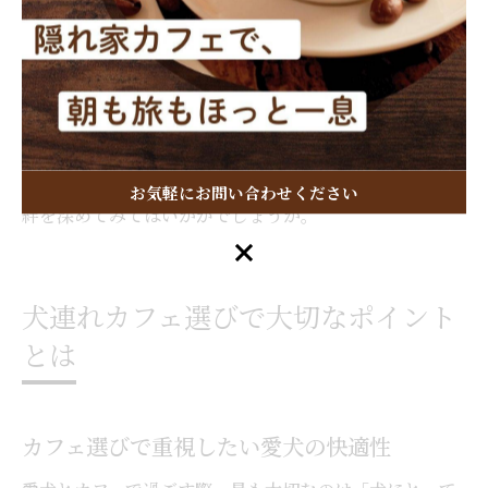
「岡崎 ペット可 ランチ」や「三春 ペット 可 ランチ」な
ど、地域ごとのおすすめスポットを探すことで、旅先や
ドライブ途中にも気軽に立ち寄れます。愛犬にとっても
新しい環境や香りは刺激となり、適度な散歩とカフェタ
イムを組み合わせることで、心と体のバランスが整いま
す。午後のひとときを穏やかに楽しみながら、愛犬との
お気軽にお問い合わせください
絆を深めてみてはいかがでしょうか。
お気軽にお問い合わせください
犬連れカフェ選びで大切なポイント
とは
カフェ選びで重視したい愛犬の快適性