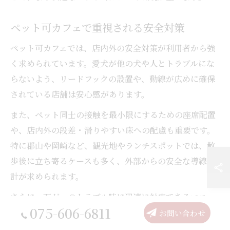
ペット可カフェで重視される安全対策
ペット可カフェでは、店内外の安全対策が利用者から強
く求められています。愛犬が他の犬や人とトラブルにな
らないよう、リードフックの設置や、動線が広めに確保
されている店舗は安心感があります。
また、ペット同士の接触を最小限にするための座席配置
や、店内外の段差・滑りやすい床への配慮も重要です。
特に郡山や岡崎など、観光地やランチスポットでは、散
歩後に立ち寄るケースも多く、外部からの安全な導線設
計が求められます。
さらに、万が一のトラブル時に迅速に対応できるマニュ
075-606-6811
アルや、スタッフが応急処置の知識を持っていると、よ
お問い合わせ
り安心してカフェを利用できます。利用時は、愛犬のリ