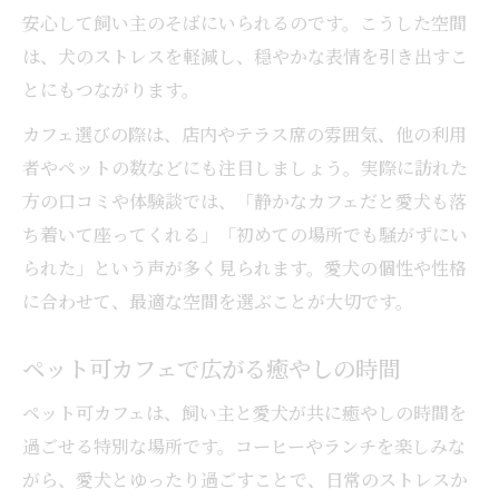
安心して飼い主のそばにいられるのです。こうした空間
カフェで愛犬とくつろぐ実践マナー集
は、犬のストレスを軽減し、穏やかな表情を引き出すこ
カフェ利用時に守りたいペット同伴マナー
とにもつながります。
愛犬が落ち着くためのカフェでの気配り
カフェ選びの際は、店内やテラス席の雰囲気、他の利用
カフェでの食事中に注意すべきポイント
者やペットの数などにも注目しましょう。実際に訪れた
ペット可カフェでの基本的なルールまとめ
方の口コミや体験談では、「静かなカフェだと愛犬も落
カフェで他の利用者に配慮するコツ
ち着いて座ってくれる」「初めての場所でも騒がずにい
安心して利用できるペット可カフェの特徴
られた」という声が多く見られます。愛犬の個性や性格
カフェの清潔感がもたらす安心ポイント
に合わせて、最適な空間を選ぶことが大切です。
ペット可カフェで重視される安全対策
ペット可カフェで広がる癒やしの時間
カフェスタッフの対応力と愛犬の満足度
ペット可カフェは、飼い主と愛犬が共に癒やしの時間を
カフェ選びで注目したい衛生管理の工夫
過ごせる特別な場所です。コーヒーやランチを楽しみな
ペット可カフェの快適な座席や空間演出
がら、愛犬とゆったり過ごすことで、日常のストレスか
ペット同伴で楽しむカフェ巡りの魅力