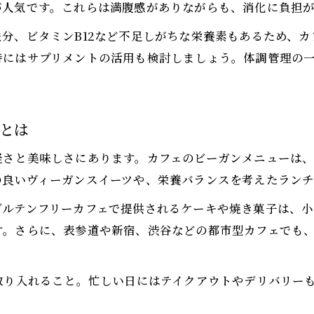
カフェで学ぶビーガンの食材選びのコツ
が人気です。これらは満腹感がありながらも、消化に負担
老ける不安を払拭するビーガンカフェ術
分、ビタミンB12など不足しがちな栄養素もあるため、
カフェのビーガン食で老ける不安を解消するコツ
時にはサプリメントの活用も検討しましょう。体調管理の
カフェ利用で実践するアンチエイジング習慣
カフェメニューがサポートする美と若々しさ
老化の噂に惑わされないカフェビーガン術
とは
カフェビーガンで叶えるエイジレスな魅力
軽さと美味しさにあります。カフェのビーガンメニューは
ビーガン楽しむコーヒータイムの工夫集
の良いヴィーガンスイーツや、栄養バランスを考えたラン
お気軽にお問い合わせください
お気軽にお問い合わせください
カフェで楽しむビーガン対応コーヒーの選び方
グルテンフリーカフェで提供されるケーキや焼き菓子は、
カフェのビーガンコーヒーで広がる味わい体験
す。さらに、表参道や新宿、渋谷などの都市型カフェでも
カフェ利用時にできるビーガンコーヒーアレンジ
ビーガン派におすすめのカフェコーヒーの工夫
取り入れること。忙しい日にはテイクアウトやデリバリー
カフェのコーヒータイムでビーガンを満喫する方