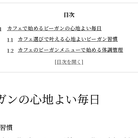
目次
カフェで始めるビーガンの心地よい毎日
カフェ選びで叶える心地よいビーガン習慣
カフェのビーガンメニューで始める体調管理
毎日続けやすいカフェビーガンの魅力とは
カフェ利用で気軽に始めるビーガンライフ
カフェ時間が変えるビーガン生活の第一歩
健康美叶うビーガンカフェの魅力解説
ガンの心地よい毎日
カフェで叶うビーガンの健康美とは何か
カフェメニューで実感する美と健康の変化
カフェのビーガン料理がもたらす美肌効果
習慣
カフェで楽しむビーガンが健康美を支える理由