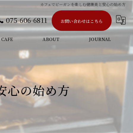
カフェでビーガンを楽しむ健康美と安心の始め方
075-606-6811
お問い合わせはこちら
CAFE
ABOUT
JOURNAL
CONCEPT
NEWS
よくある質問
COLUMN
安心の始め方
アクセス
GALLERY