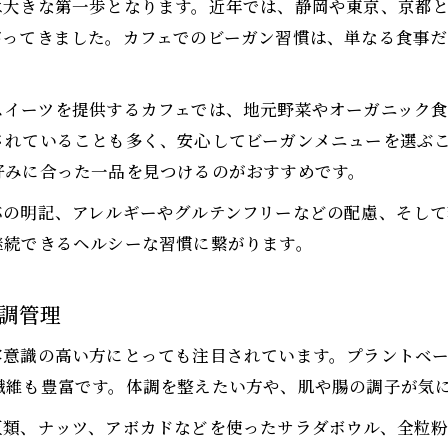
は大きな第一歩となります。近年では、静岡や東京、京都
カフェを活用した健康美意識の高め方
がってきました。カフェでのビーガン習慣は、単なる食事
ライフスタイルに寄り添うビーガン体験
カフェ空間が広げるビーガンライフの可能性
スイーツを提供するカフェでは、地元野菜やオーガニック
カフェのビーガン体験で日常がどう変わるか
されていることも多く、安心してビーガンメニューを選ぶ
カフェ利用でライフスタイルに無理なくビーガン
好みに合った一品を見つけるのがおすすめです。
カフェで叶える自分らしいビーガンの取り入れ方
応の明記、アレルギーやグルテンフリーなどの配慮、そし
カフェビーガンで得られる持続可能な日々
継続できるヘルシーな習慣に繋がります。
安心して選べるカフェメニューの新常識
カフェで安心できるビーガンメニューの選び方
調管理
カフェのビーガン料理で栄養バランスを確保
容意識の高い方にとっても注目されています。プラントベ
カフェだからこそ安心して楽しめるビーガン食
繊維も豊富です。体調を整えたい方や、肌や腸の調子が気
ビーガン初心者も安心なカフェメニュー紹介
豆類、ナッツ、アボカドなどを使ったサラダボウル、全粒粉