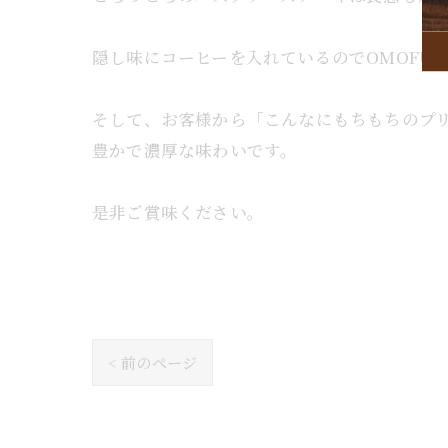
隠し味にコーヒーを入れているのでOMOFU
そして、お客様から「こんなにもちもちのプ
豊かで濃厚な味わいです。
是非ご賞味ください。
< 前のページ