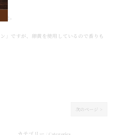
した。
リン」ですが、卵黄を使用しているので香りも
次のページ >
カテゴリー
Categories