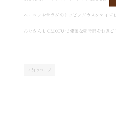
ベーコンやサラダのトッピングカスタマイズ
みなさんも OMOFU で優雅な朝時間をお過ご
< 前のページ