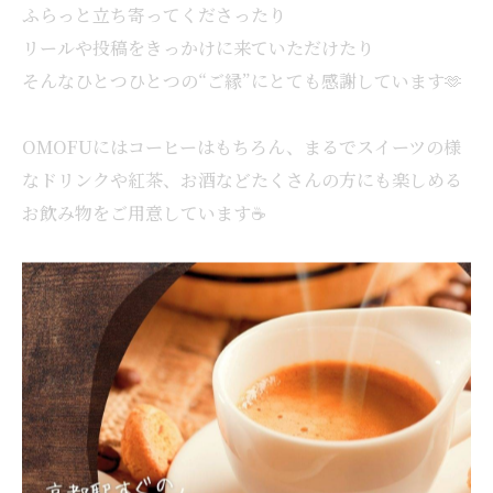
ふらっと立ち寄ってくださったり
リールや投稿をきっかけに来ていただけたり
そんなひとつひとつの“ご縁”にとても感謝しています🫶
OMOFUにはコーヒーはもちろん、まるでスイーツの様
なドリンクや紅茶、お酒などたくさんの方にも楽しめる
お飲み物をご用意しています☕️
みなさんに提供する一杯一杯が温かいものになれたらう
れしいです❣️
< 前のページ
一覧に戻る
次のページ >