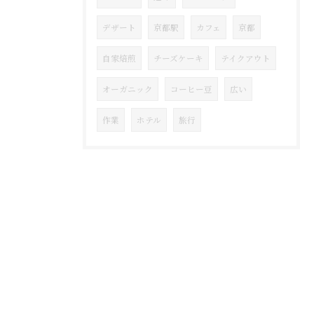
デザート
京都駅
カフェ
京都
自家焙煎
チーズケーキ
テイクアウト
オーガニック
コーヒー豆
広い
作業
ホテル
旅行