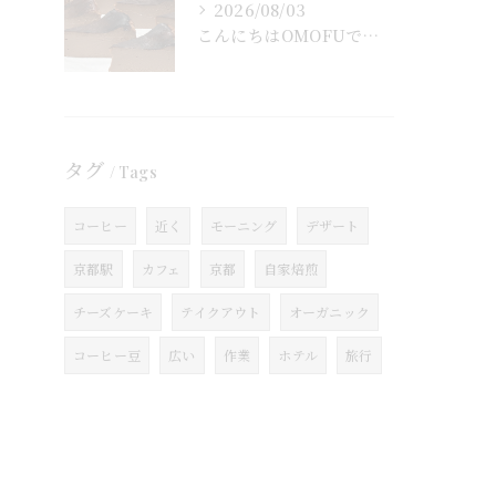
2026/08/03
こんにちはOMOFUです！
タグ
Tags
コーヒー
近く
モーニング
デザート
京都駅
カフェ
京都
自家焙煎
チーズケーキ
テイクアウト
オーガニック
コーヒー豆
広い
作業
ホテル
旅行