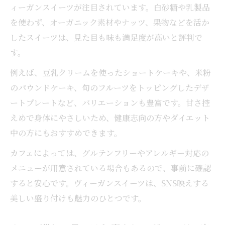
カフェで楽しむ京都ベジタリアン懐石の魅
ィーガンスイーツが注目されています。白砂糖や乳製品
力
を使わず、オーガニック素材やナッツ、果物などを活か
したスイーツは、見た目も味も満足度が高いと評判で
癒しのカフェ空間がヴィーガン料理を引き
す。
立てる
ベジタリアンディナーも楽しめるカフェ紹介
例えば、豆乳クリームを使ったショートケーキや、米粉
ヘルシー志向に響くオーガニック体験
のパウンドケーキ、旬のフルーツをトッピングしたデザ
ートプレートなど、バリエーションも豊富です。甘さ控
カフェで体験するオーガニックな癒し時間
えめで身体にやさしいため、健康志向の方やダイエット
ヘルシー志向女子が選ぶカフェの魅力とは
中の方にもおすすめできます。
オーガニック食材を楽しめるカフェの探し
カフェによっては、グルテンフリーやアレルギー対応の
方
メニューが用意されている場合もあるので、事前に確認
京都のカフェで味わう無農薬野菜ランチ体
すると安心です。ヴィーガンスイーツは、SNS映えする
験
美しい盛り付けも魅力のひとつです。
カフェ選びで健康を意識したポイント解説