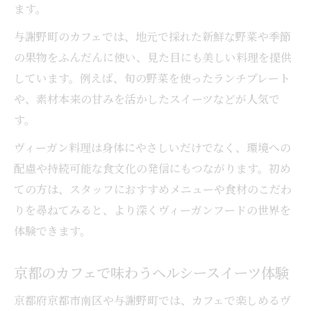
落ち着くカフェ選びで押さえたいポイント
ます。
解説
与謝野町のカフェでは、地元で採れた新鮮な野菜や季節
ヴィーガンカフェ探しに役立つ選び方のヒ
の果物をふんだんに使い、見た目にも美しい料理を提供
ント
しています。例えば、旬の野菜を使ったランチプレート
カフェ選びで重視したい癒し空間の特徴と
や、素材本来の甘みを活かしたスイーツなどが人気で
は
す。
京都のカフェで心やすらぐ時間を過ごす方
ヴィーガン料理は身体にやさしいだけでなく、環境への
法
配慮や持続可能な食文化の発信にもつながります。初め
ベジタリアン対応カフェの見極めポイント
ての方は、スタッフにおすすめメニューや食材のこだわ
幻想的な店内で楽しむヴィーガン料理
りを尋ねてみると、より深くヴィーガンフードの世界を
幻想的カフェ空間で味わうヴィーガン料理
体験できます。
体験
京都のカフェで味わうヘルシースイーツ体験
ヴィーガンカフェの店内演出が心に残る理
由
京都府京都市南区や与謝野町では、カフェで楽しめるヴ