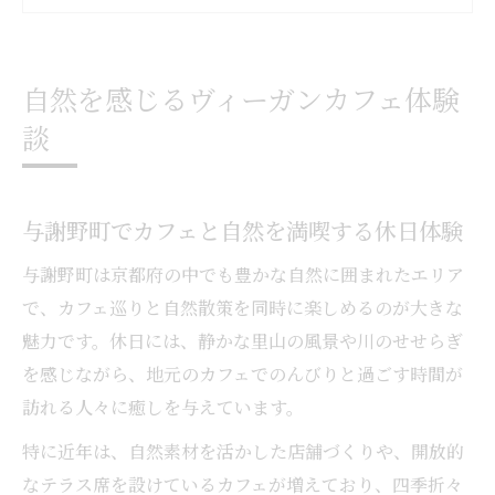
京都のカフェで味わうヘルシースイーツ体
験
自然を感じるヴィーガンカフェ体験
カフェ巡りで見つけた癒やしのヴィーガン
談
空間
自然派カフェ選びで注目したいポイント紹
介
与謝野町でカフェと自然を満喫する休日体験
与謝野町で出会う癒しのカフェ空間
与謝野町は京都府の中でも豊かな自然に囲まれたエリア
カフェで過ごす心やすらぐ与謝野町の時間
で、カフェ巡りと自然散策を同時に楽しめるのが大きな
癒し空間を演出するカフェのインテリア特
魅力です。休日には、静かな里山の風景や川のせせらぎ
集
を感じながら、地元のカフェでのんびりと過ごす時間が
与謝野町カフェで体感する自然と調和した
訪れる人々に癒しを与えています。
空間
特に近年は、自然素材を活かした店舗づくりや、開放的
ヴィーガンフードとカフェで非日常を味わ
なテラス席を設けているカフェが増えており、四季折々
う方法