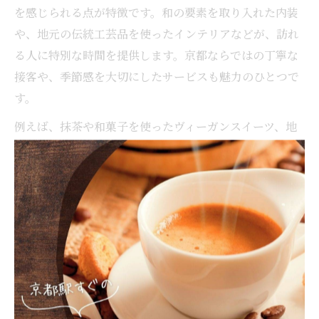
を感じられる点が特徴です。和の要素を取り入れた内装
や、地元の伝統工芸品を使ったインテリアなどが、訪れ
る人に特別な時間を提供します。京都ならではの丁寧な
接客や、季節感を大切にしたサービスも魅力のひとつで
す。
例えば、抹茶や和菓子を使ったヴィーガンスイーツ、地
元産の素材を活かした和風ランチなど、京都の食文化を
カフェスタイルで楽しめます。静かな雰囲気の中で、ゆ
っくりとした時間の流れを感じながら、自分だけの京都
体験を満喫できるのが与謝野町のカフェの魅力です。
京都で味わうベジタリアンカフェラ
ンチ