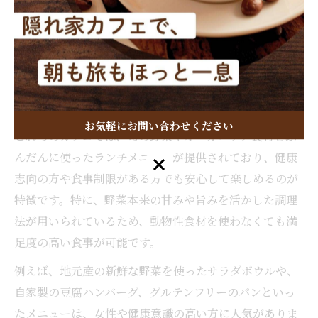
京都のカフェで楽しむベジタリアンランチ体
験
京都府京都市南区与謝郡与謝野町には、ベジタリアンや
ヴィーガンフードに特化したカフェが点在しています。
お気軽にお問い合わせください
これらのカフェでは、旬の野菜やオーガニック食材をふ
んだんに使ったランチメニューが提供されており、健康
お気軽にお問い合わせください
志向の方や食事制限がある方でも安心して楽しめるのが
特徴です。特に、野菜本来の甘みや旨みを活かした調理
法が用いられているため、動物性食材を使わなくても満
足度の高い食事が可能です。
例えば、地元産の新鮮な野菜を使ったサラダボウルや、
自家製の豆腐ハンバーグ、グルテンフリーのパンといっ
たメニューは、女性や健康意識の高い方に人気がありま