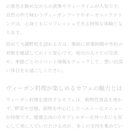
の景色を眺めながらの食事やティータイムが人気です。
落ち着いたカフェ空間で感じる京都らしさ
自然の中で味わうヴィーガンフードやオーガニックドリ
京都で味わうベジタリアンカフェランチ
ンクは、心身ともにリフレッシュできる特別な体験とな
京都のカフェで楽しむベジタリアンランチ
ります。
体験
初めて与謝野町を訪れる方は、事前に営業時間や予約の
カフェ選びで重視したいベジタリアン対応
有無を確認しておくと安心です。地元の人々との交流
とは
や、季節ごとのイベント情報もチェックして、思い出深
ヘルシー重視の京都カフェランチの魅力を
い休日をお過ごしください。
探る
京都ベジタリアン和食をカフェで味わう楽
ヴィーガン料理が楽しめるカフェの魅力とは
しみ
ヴィーガン料理を提供するカフェは、動物性食品を使わ
カフェのベジタリアンランチが旅を彩る理
ず、野菜や豆類、穀物を中心にしたヘルシーなメニュー
由
が特徴です。健康志向の方やアレルギーを持つ方にも安
心やすらぐカフェ選びのコツとは
心して楽しんでいただける点が、多くの支持を集めてい