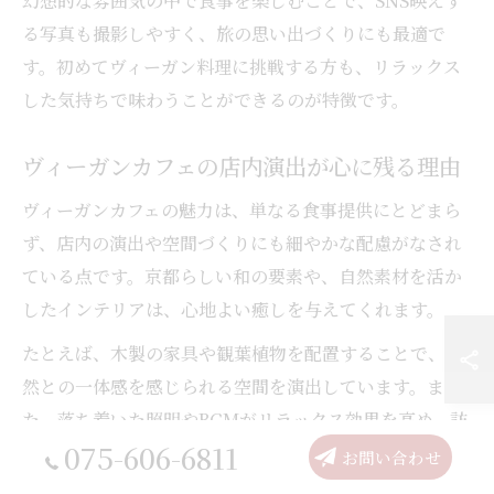
幻想的な雰囲気の中で食事を楽しむことで、SNS映えす
る写真も撮影しやすく、旅の思い出づくりにも最適で
す。初めてヴィーガン料理に挑戦する方も、リラックス
した気持ちで味わうことができるのが特徴です。
ヴィーガンカフェの店内演出が心に残る理由
ヴィーガンカフェの魅力は、単なる食事提供にとどまら
ず、店内の演出や空間づくりにも細やかな配慮がなされ
ている点です。京都らしい和の要素や、自然素材を活か
したインテリアは、心地よい癒しを与えてくれます。
たとえば、木製の家具や観葉植物を配置することで、自
然との一体感を感じられる空間を演出しています。ま
た、落ち着いた照明やBGMがリラックス効果を高め、訪
075-606-6811
れる人の五感をやさしく刺激します。
お問い合わせ