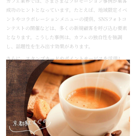
カフェ業界では、さまざまなプロモーション事例が集客
成功のヒントとなっています。たとえば、地域限定イベ
ントやコラボレーションメニューの提供、SNSフォトコ
ンテストの開催などは、多くの新規顧客を呼び込む要素
となります。こうした事例は、カフェの独自性を強調
し、話題性を生み出す効果があります。
さらに、スタンプカードやポイントサービスを活用し、
リピート来店を促す仕組みも効果的です。実際の成功事
例では、来店ごとに特典を用意し、顧客満足度の向上を
図ることでリピーターが増加しています。こうしたアイ
デアは大規模店舗だけでなく、個人経営のカフェでも実
践可能です。
注意点としては、プロモーション内容が店舗のコンセプ
トやターゲットと合致しているか常に見直すことです。
話題性や一時的な集客に偏りすぎると、長期的なファン