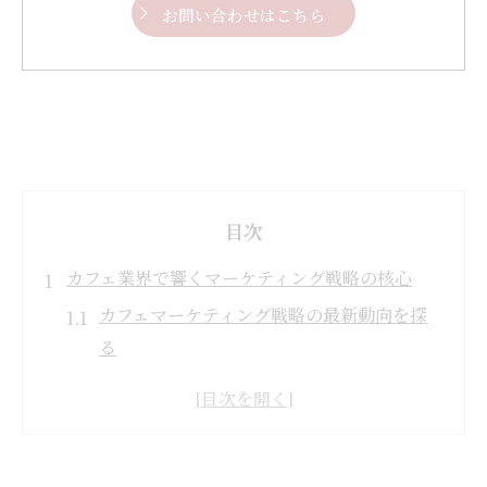
お問い合わせはこちら
目次
カフェ業界で響くマーケティング戦略の核心
カフェマーケティング戦略の最新動向を探
る
カフェ成功事例から学ぶ業界のポイント
カフェの集客力を高める基本的な考え方
カフェマーケティング本で得る実践知識