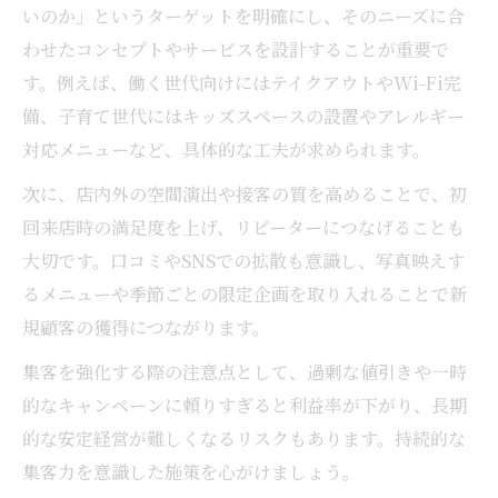
方
いのか」というターゲットを明確にし、そのニーズに合
カフェの利益率を高める実践的な収支分析
わせたコンセプトやサービスを設計することが重要で
収支モデルから考えるカフェの経営戦略
す。例えば、働く世代向けにはテイクアウトやWi-Fi完
備、子育て世代にはキッズスペースの設置やアレルギー
対応メニューなど、具体的な工夫が求められます。
次に、店内外の空間演出や接客の質を高めることで、初
回来店時の満足度を上げ、リピーターにつなげることも
大切です。口コミやSNSでの拡散も意識し、写真映えす
るメニューや季節ごとの限定企画を取り入れることで新
規顧客の獲得につながります。
集客を強化する際の注意点として、過剰な値引きや一時
的なキャンペーンに頼りすぎると利益率が下がり、長期
的な安定経営が難しくなるリスクもあります。持続的な
集客力を意識した施策を心がけましょう。