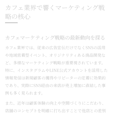
カフェが直面する課題と解決のヒント
カフェ業界で響くマーケティング戦
リピーターを増やすカフェの集客術とは
略の核心
カフェ集客のコツとリピーター獲得の秘訣
カフェの暗黙のルールと接客の工夫につい
て
カフェマーケティング戦略の最新動向を探る
カフェマーケティング戦略で新規顧客を増
カフェ業界では、従来の広告宣伝だけでなくSNSの活用
やす方法
や地域密着型イベント、オリジナリティある商品開発な
カフェプロモーション事例に学ぶ集客アイ
ど、多様なマーケティング戦略が重要視されています。
デア
特に、インスタグラムやLINE公式アカウントを活用した
成功するカフェが実践する集客術を解説
情報発信は新規顧客の獲得やリピーターの定着に効果的
魅力的なカフェを作るための顧客分析法
であり、実際にSNS経由の来店が売上増加に直結した事
例も多く見られます。
カフェの顧客分析でターゲットを明確にす
る
また、近年は顧客体験の向上や空間づくりにこだわり、
カフェ集客に役立つペルソナ設定の方法
店舗のコンセプトを明確に打ち出すことで他店との差別