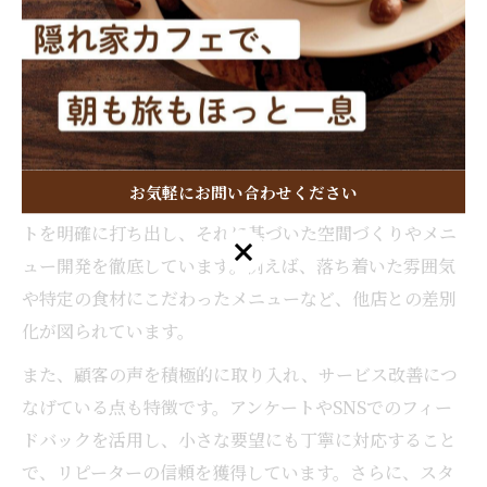
獲得につながらないため、顧客目線での価値提供を優先
しましょう。
成功するカフェが実践する集客術を解説
成功するカフェは、集客術においていくつかの共通した
お気軽にお問い合わせください
ポイントを押さえています。まず、店舗独自のコンセプ
トを明確に打ち出し、それに基づいた空間づくりやメニ
お気軽にお問い合わせください
ュー開発を徹底しています。例えば、落ち着いた雰囲気
や特定の食材にこだわったメニューなど、他店との差別
化が図られています。
また、顧客の声を積極的に取り入れ、サービス改善につ
なげている点も特徴です。アンケートやSNSでのフィー
ドバックを活用し、小さな要望にも丁寧に対応すること
で、リピーターの信頼を獲得しています。さらに、スタ