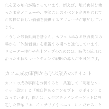
カフェの魅力を引き出すニーズ分析術
化を図る傾向が強まっています。例えば、地元食材を使
った限定メニューや、季節ごとのイベント企画を通じて
カフェで実践できる顧客満足度向上の手法
お客様に新しい価値を提供するアプローチが増加してい
カフェが実感できる分析の成功事例とは
ます。
コンセプト重視でカフェのファンを育てるコツ
こうした最新動向を踏まえ、カフェは単なる飲食提供の
カフェの世界観を伝えるコンセプト作りの
場から「体験価値」を重視する場へと進化しています。
極意
リピーター獲得や売上アップのためには、時代の流れに
カフェ成功事例に学ぶファン獲得のコンセ
沿った柔軟なマーケティング戦略の導入が不可欠です。
プト設計
カフェコンセプトがリピーターに与える影
カフェ成功事例から学ぶ業界のポイント
響とは
カフェの成功事例を分析すると、共通して「明確なター
カフェならではの物語性でファンを増やす
ゲット設定」と「独自性あるコンセプト」がポイントと
方法
なっています。例えば、女性客をメインターゲットに設
カフェスタッフと顧客をつなぐブランドス
定した店舗では、インテリアやメニューにこだわること
トーリー