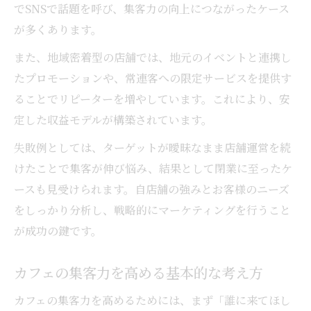
でSNSで話題を呼び、集客力の向上につながったケース
SNS活用がカフェ集客に与える最新効果
が多くあります。
カフェSNSマーケティングの効果的な活用
また、地域密着型の店舗では、地元のイベントと連携し
法
たプロモーションや、常連客への限定サービスを提供す
SNSがカフェ集客にもたらす変化とは
ることでリピーターを増やしています。これにより、安
カフェプロモーション事例で見るSNS活用
定した収益モデルが構築されています。
例
失敗例としては、ターゲットが曖昧なまま店舗運営を続
カフェがSNSでリピーターを増やすコツ
けたことで集客が伸び悩み、結果として閉業に至ったケ
カフェのSNS投稿で成功するための工夫
ースも見受けられます。自店舗の強みとお客様のニーズ
売上アップに欠かせないカフェの収支モデル解
をしっかり分析し、戦略的にマーケティングを行うこと
説
が成功の鍵です。
カフェ収支モデルの基本構造と利益改善策
カフェの集客力を高める基本的な考え方
カフェの売上を上げるための具体的な方法
カフェ経営で失敗しないコスト管理の考え
カフェの集客力を高めるためには、まず「誰に来てほし