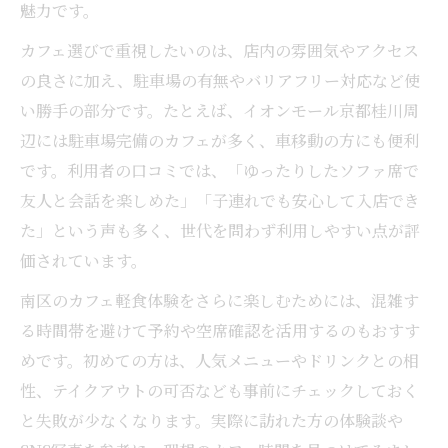
軽食ランチなら京都市南区で新発見を
魅力です。
南区カフェの軽食ランチが人気の理由を解
カフェ選びで重視したいのは、店内の雰囲気やアクセス
説
の良さに加え、駐車場の有無やバリアフリー対応など使
新しいカフェ軽食ランチの楽しみ方を提案
い勝手の部分です。たとえば、イオンモール京都桂川周
南区で見つけるヘルシーなカフェ軽食特集
辺には駐車場完備のカフェが多く、車移動の方にも便利
です。利用者の口コミでは、「ゆったりしたソファ席で
カフェで手軽に味わえるランチ軽食の魅力
友人と会話を楽しめた」「子連れでも安心して入店でき
おしゃれカフェで叶う気軽な軽食ランチ体
た」という声も多く、世代を問わず利用しやすい点が評
験
価されています。
古民家カフェに癒される伏見区の午後
南区のカフェ軽食体験をさらに楽しむためには、混雑す
伏見区の古民家カフェで過ごす静かな午後
る時間帯を避けて予約や空席確認を活用するのもおすす
カフェ軽食と古民家の雰囲気が生む癒し体
めです。初めての方は、人気メニューやドリンクとの相
験
性、テイクアウトの可否なども事前にチェックしておく
古民家カフェで味わうこだわりの軽食を紹
と失敗が少なくなります。実際に訪れた方の体験談や
介