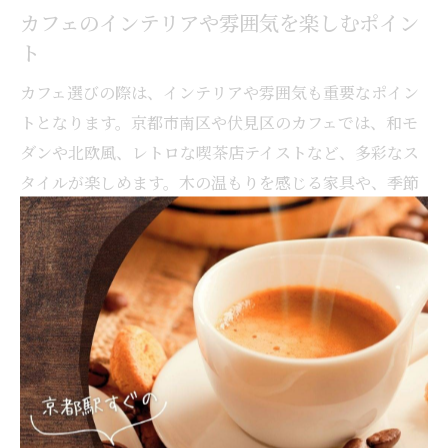
カフェのインテリアや雰囲気を楽しむポイン
ト
カフェ選びの際は、インテリアや雰囲気も重要なポイン
トとなります。京都市南区や伏見区のカフェでは、和モ
ダンや北欧風、レトロな喫茶店テイストなど、多彩なス
タイルが楽しめます。木の温もりを感じる家具や、季節
ごとに変わる装飾に目を向けるのもおすすめです。
例えば、伏見区の古民家カフェでは畳や障子、アンティ
ーク雑貨が配され、まるで自宅にいるような安らぎを感
じられます。一方で、南区のモダンカフェではシンプル
なデザインや開放的な大きな窓が特徴的です。照明や音
楽が空間全体の印象を左右するため、入店時にはその雰
囲気を五感で味わってみてください。
写真映えするスポットや、店主のこだわりが詰まったデ