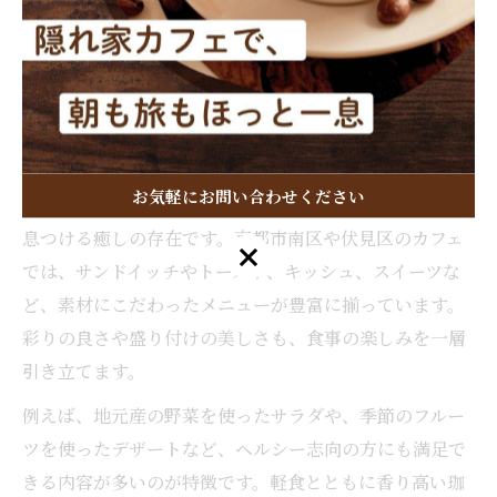
ィスプレイにも注目すると、よりカフェタイムが特別な
ものになります。自分の気分やシーンに合わせて、イン
テリア重視のカフェ選びを楽しみましょう。
カフェで味わう軽食が生む癒しの時間とは
お気軽にお問い合わせください
カフェで提供される軽食は、忙しい日常の中でほっと一
息つける癒しの存在です。京都市南区や伏見区のカフェ
お気軽にお問い合わせください
では、サンドイッチやトースト、キッシュ、スイーツな
ど、素材にこだわったメニューが豊富に揃っています。
彩りの良さや盛り付けの美しさも、食事の楽しみを一層
引き立てます。
例えば、地元産の野菜を使ったサラダや、季節のフルー
ツを使ったデザートなど、ヘルシー志向の方にも満足で
きる内容が多いのが特徴です。軽食とともに香り高い珈