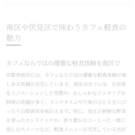
介
カフェ選びで押さえたい南区の特徴と魅力
南区や伏見区で味わうカフェ軽食の
カフェ軽食巡りが日常に彩りを与える理由
魅力
おしゃれなカフェで楽しむ安らぎの時間
おしゃれカフェで過ごす贅沢なひとときの
魅力
カフェならではの優雅な軽食体験を南区で
南区・伏見区カフェがもたらす心地よい空
京都市南区には、カフェならではの優雅な軽食体験が楽
間
しめる店舗が点在しています。南区のカフェは、古民家
カフェのインテリアや雰囲気を楽しむポイ
をリノベーションした空間や、おしゃれなインテリアが
ント
特徴の店舗が多く、ランチタイムや午後のひとときにぴ
カフェで味わう軽食が生む癒しの時間とは
ったりの雰囲気を味わえます。特に、地元の新鮮な野菜
友人や家族と分かち合うおしゃれなカフェ
を使ったサンドイッチや、香り豊かなコーヒーと一緒に
体験
楽しむスイーツなど、軽食メニューが充実している点が