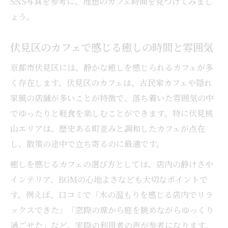
SNS写真を参考に、理想のカフェ時間を見つけてみまし
カフェ好きが集う伏見区の古民家の魅力
ょう。
歴史感じる空間とカフェ軽食の相性を解説
駐車場完備のカフェを選ぶコツとは
伏見区のカフェで感じる癒しの時間と雰囲気
駐車場ありカフェで快適に過ごすための工
京都市伏見区には、静かな癒しを感じられるカフェが多
夫
く存在します。伏見区のカフェは、古民家カフェや隠れ
カフェ選びで重視したい駐車場のポイント
家風の店舗が多いことが特徴で、落ち着いた雰囲気の中
南区・伏見区の駐車場完備カフェ活用術
でゆったりと軽食を楽しむことができます。特に伏見桃
山エリアは、歴史ある町並みと調和したカフェが点在
車で行けるカフェで楽しむ軽食ランチ体験
し、散策の途中で立ち寄るのに最適です。
カフェ利用時の駐車場情報の調べ方を解説
今話題のカフェ軽食メニューを堪能する
癒しを感じるカフェの選び方としては、店内の静けさや
インテリア、BGMの心地よさなども大切なポイントで
南区カフェの注目軽食メニューをチェック
す。例えば、口コミで「木の温もりを感じる店内でリラ
伏見区カフェで味わう最新の軽食トレンド
ックスできた」「窓際の席から庭を眺めながらゆっくり
カフェ軽食のおすすめメニューと選び方
過ごせた」など、実際の利用者の声が参考になります。