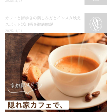
2025/11/28
カフェと街歩きの楽しみ方とインスタ映え
スポット活用術を徹底解説
2025/11/21
カフェとホームメイドが紡ぐ京都府京都市
南区福知山市のくつろぎ空間体験
2025/11/14
カフェキッチンの魅力と理想的なレイアウ
ト実例を徹底解説
2025/11/07
カフェマーケティングで地域と繋がる京都